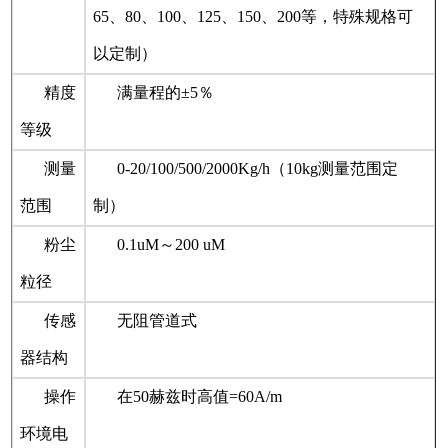
65、80、100、125、150、200等，特殊规格可
以定制）
精度
满量程的±5％
等级
测量
0-20/100/500/2000Kg/h（10kg测量范围定
范围
制）
粉尘
0.1uM～200 uM
粒径
传感
无阻管道式
器结构
操作
在50赫兹时高值=60A/m
环境电