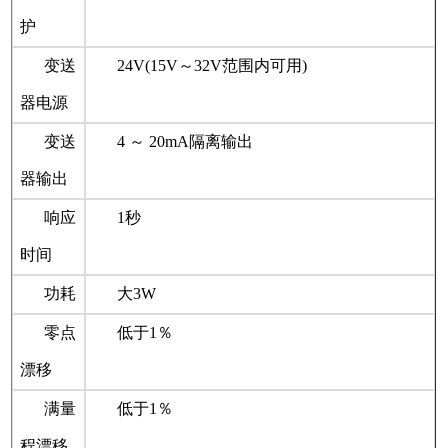
护
变送
24V(15V～32V范围内可用)
器电源
变送
4 ～ 20mA隔离输出
器输出
响应
1秒
时间
功耗
大3W
零点
低于1％
漂移
满量
低于1％
程漂移